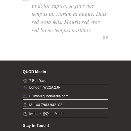
In dolor sapien, sagittis nec
tempus id, rutrum at augue. Duis
sed urna felis. Mauris sed eros
sed lorem tempus porttitor.
QUOD Media
7 Bell Yard
London, WC2A 2JR.
E: info@quodmedia.com
M: +44 7903 942102
twitter = @QuodMedia
Stay In Touch!